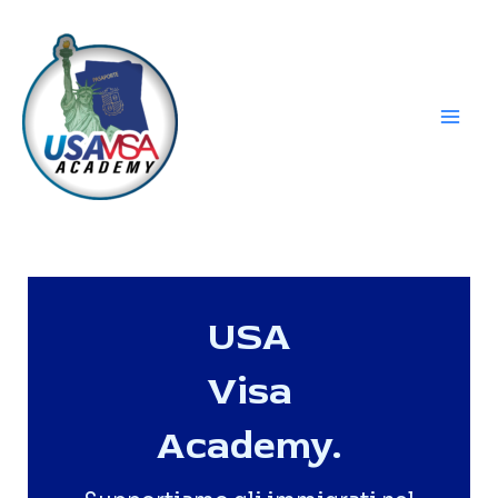
Vai
al
contenuto
Mai
Men
USA
Visa
Academy.